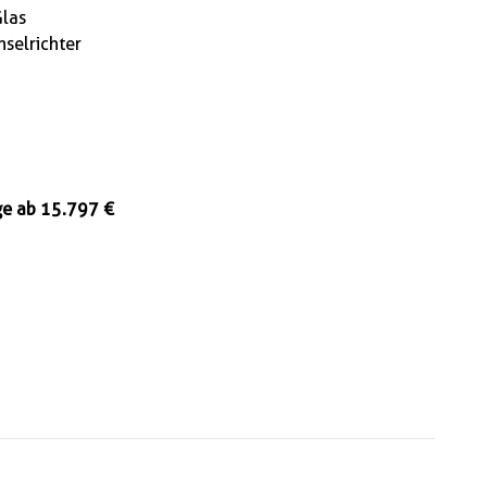
las
selrichter
ge ab 15.797 €