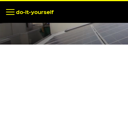
Do it Yours
do-it-yourself