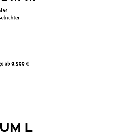
las
elrichter
e ab 9.599 €
UM L