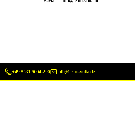
E-Mail:
info@team-volta.de
+49 8531 9004-290
info@team-volta.de